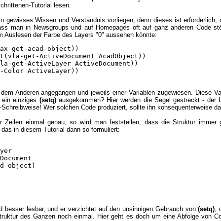
hrittenen-Tutorial lesen.
n gewisses Wissen und Verständnis vorliegen, denn dieses ist erforderlich,
 dass man in Newsgroups und auf Homepages oft auf ganz anderen Code stö
um Auslesen der Farbe des Layers "0" aussehen könnte:
ax-get-acad-object))

t(vla-get-ActiveDocument AcadObject))

la-get-ActiveLayer ActiveDocument))

-Color ActiveLayer))

h dem Anderen angegangen und jeweils einer Variablen zugewiesen. Diese Vari
e ein einziges
(setq)
ausgekommen? Hier werden die Segel gestreckt - der Lis
-Schreibweise! Wer solchen Code produziert, sollte ihn konsequenterweise da
r Zeilen einmal genau, so wird man feststellen, dass die Struktur immer
das in diesem Tutorial dann so formuliert:
yer

Document

d-object)

nd besser lesbar, und er verzichtet auf den unsinnigen Gebrauch von
(setq)
, 
Struktur des Ganzen noch einmal. Hier geht es doch um eine Abfolge von 