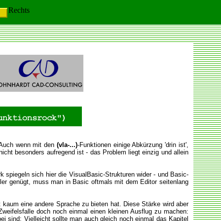
Rechts
. Auch wenn mit den
(vla-...)
-Funktionen einige Abkürzung 'drin ist',
cht besonders aufregend ist - das Problem liegt einzig und allein
 spiegeln sich hier die VisualBasic-Strukturen wider - und Basic-
eiler genügt, muss man in Basic oftmals mit dem Editor seitenlang
 Art kaum eine andere Sprache zu bieten hat. Diese Stärke wird aber
 Zweifelsfalle doch noch einmal einen kleinen Ausflug zu machen:
ei sind: Vielleicht sollte man auch gleich noch einmal das Kapitel