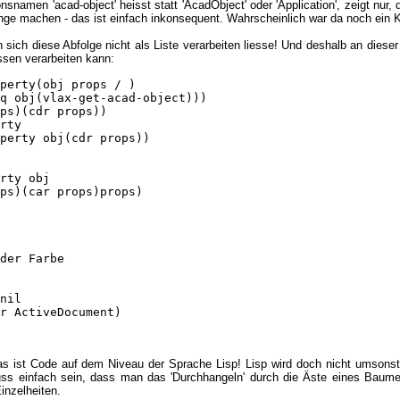
nsnamen 'acad-object' heisst statt 'AcadObject' oder 'Application', zeigt nur
nge machen - das ist einfach inkonsequent. Wahrscheinlich war da noch ein Ko
n sich diese Abfolge nicht als Liste verarbeiten liesse! Und deshalb an diese
sen verarbeiten kann:
perty(obj props / )

q obj(vlax-get-acad-object)))

ps)(cdr props))

rty

perty obj(cdr props))

rty obj

ps)(car props)props)

der Farbe

nil

r ActiveDocument)

s ist Code auf dem Niveau der Sprache Lisp! Lisp wird doch nicht umsonst a
ss einfach sein, dass man das 'Durchhangeln' durch die Äste eines Baume
inzelheiten.