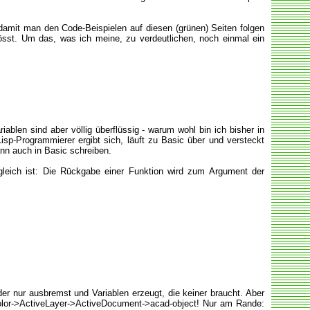
 damit man den Code-Beispielen auf diesen (grünen) Seiten folgen
sst. Um das, was ich meine, zu verdeutlichen, noch einmal ein
ablen sind aber völlig überflüssig - warum wohl bin ich bisher in
p-Programmierer ergibt sich, läuft zu Basic über und versteckt
nn auch in Basic schreiben.
 gleich ist: Die Rückgabe einer Funktion wird zum Argument der
der nur ausbremst und Variablen erzeugt, die keiner braucht. Aber
Color->ActiveLayer->ActiveDocument->acad-object! Nur am Rande: