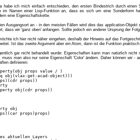
habe ich mich einfach entschieden, den ersten Bindestrich durch einen 
tern im Namen einer Lisp-Funktion an, dass es sich um eine Sonderform han
dern eine Eigenschaftskette.
den Ausgangsort an - in den meisten Fällen wird dies das
application
-Objekt 
t, dass wir 'ganz oben' anfangen. Sollte jedoch ein anderer Ursprung der Fo
öchte ich hier nicht näher eingehen, deshalb der Hinweis auf das Fortgeschri
beitet. Ist das zweite Argument aber ein Atom, dann ist die Funktion praktisch
entlich gar nicht behandelt wurde: Eigenschaften kann man natürlich nicht
 muss man also nur seine Eigenschaft 'Color' ändern. Daher können wir - a
ten definieren:
perty(obj props value / )

q obj(vlax-get-acad-object)))

ps)(cdr props))

rty

perty obj(cdr props))

rty obj

ps)(car props)props)

es aktuellen Layers
