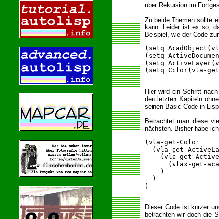
über Rekursion im Fortgesc
Zu beide Themen sollte ei
kann. Leider ist es so,
Beispiel, wie der Code z
(setq AcadObject(vl
(setq ActiveDocumen
(setq ActiveLayer(v
(setq Color(vla-get
Hier wird ein Schritt nac
den letzten Kapiteln ohn
seinen Basic-Code in Lisp
Betrachtet man diese vie
nächsten. Bisher habe ich 
(vla-get-Color

  (vla-get-ActiveLa
    (vla-get-Active
      (vlax-get-aca
    )

  )

)

Dieser Code ist kürzer u
betrachten wir doch die 