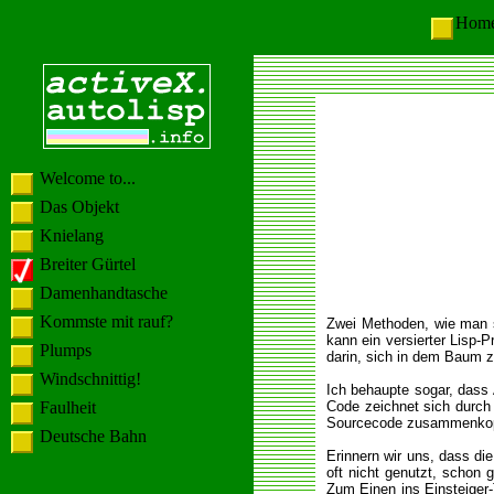
Ho
Welcome to...
Das Objekt
Knielang
Breiter Gürtel
Damenhandtasche
Kommste mit rauf?
Zwei Methoden, wie man s
kann ein versierter Lisp-
Plumps
darin, sich in dem Baum 
Windschnittig!
Ich behaupte sogar, dass 
Faulheit
Code zeichnet sich durch 
Sourcecode zusammenkopi
Deutsche Bahn
Erinnern wir uns, dass die
oft nicht genutzt, schon 
Zum Einen ins Einsteiger-T