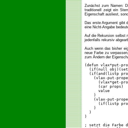
Zunächst zum Namen: Da 
traditionell zeigt ein S
Eigenschaft ausliest, son
Das erste Argument gibt 
eine Nicht-Angabe bedeute
Auf die Rekursion selbst m
jedenfalls rekursiv abgear
Auch wenn das bisher eig
neue Farbe zu verpassen,
zum Ändern der Eigenschaf
(defun vlax*put-pro
  (if(null obj)(set
  (if(and(listp pro
    (vlax-put-prope
      (vlax*get-pro
      (car props)

      value

    )

    (vlax-put-prope
      (if(listp pro
    )

  )

)

; setzt die Farbe d