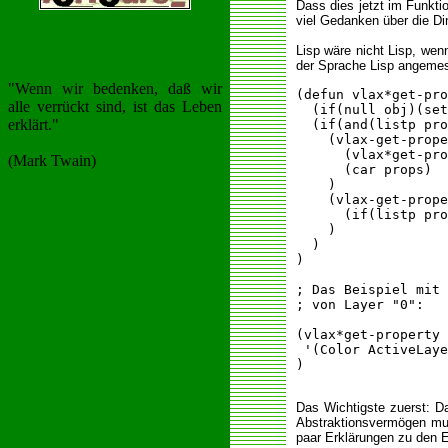
Dass dies jetzt im Funktio
viel Gedanken über die Di
Lisp wäre nicht Lisp, wen
der Sprache Lisp angemes
"Wenn wir bedenken, daß wir
(defun vlax*get-pro
alle verrückt sind, ist das Leben
  (if(null obj)(set
erklärt."
  (if(and(listp pro
    (vlax-get-prope
      (vlax*get-pro
(Mark Twain)
      (car props)

    )

    (vlax-get-prope
      (if(listp pro
    )

  )

)

; Das Beispiel mit 
; von Layer "0":

(vlax*get-property 
 '(Color ActiveLaye
)

Das Wichtigste zuerst: Da
Abstraktionsvermögen mu
paar Erklärungen zu den E