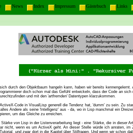
me
News
Index
Impressum
Gästebuch
Links
ich durch den Objektbaum hangeln kann, haben wir bereits kennengelernt
Programmierer doch schon mal das Gefühl entwickeln, dass der Code an sich ni
zurechtzufinden und mit den 'artfremden' Datentypen klarzukommen.
ActiveX-Code in VisualLisp generell die Tendenz hat, 'dumm' zu sein. Zu stark
alles Andere als seine 'Intelligenz' aus - da, wo in Lisp manchmal ein Dreiz
eren, um das Gleiche zu erreichen.
 Stärke von Lisp in der Listenverarbeitung liegt - eine Stärke, die in dieser
gar nicht, wenn es um ActiveX geht. An dieser Stelle würde ich anraten, im
utorial, und zwar dort in die Kapitel über Stilfragen. Und wenn wir schon dab