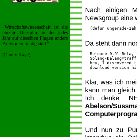
Nach einigen M
Newsgroup eine w
"Wirtschaftswissenschaft ist die
  (defun ungerade-zah
einzige Disziplin, in der jedes
Jahr auf dieselben Fragen andere
Da steht dann noc
Antworten richtig sind."
  Release 0.91 Beta, 
(Danny Kaye)
  Solang-Dalang@traff
  hey, I discovered t
  download version hi
Klar, was ich mei
kann man gleich 
Ich denke: NE
Abelson/Sussma
Computerprog
Und nun zu Punk