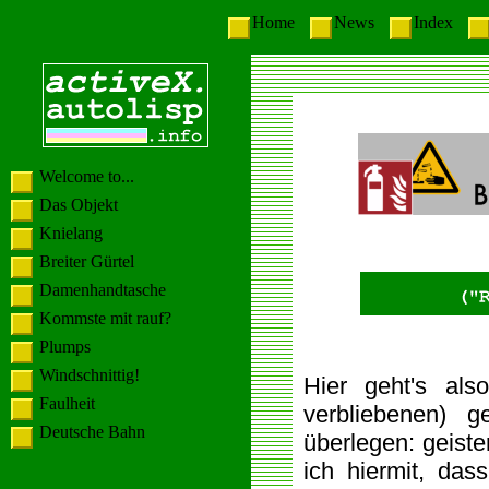
Home
News
Index
Welcome to...
Das Objekt
Knielang
Breiter Gürtel
Damenhandtasche
Kommste mit rauf?
Plumps
Windschnittig!
Hier geht's als
Faulheit
verbliebenen) g
Deutsche Bahn
überlegen: geiste
ich hiermit, das